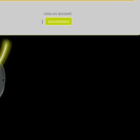
crea un account
|